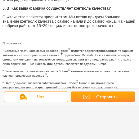
5. В: Как ваша фабрика осуществляет контроль качества?
О: «Качество является приоритетом. Мы всегда придаем большое
значение контролю качества с самого начала и до самого конца. На нашей
фабрике работает 15~20 специалистов по контролю качества.
Примечание:
®
* Запасные части шламовых насосов Tobee
является зарегистрированным товарным
®
знаком и никоим образом не связан с
группы Weir Minerals. Все названия, номера,
символы и описания используются только для справки и не подразумевают, что какие-
либо перечисленные насосы или детали являются продуктом Pumps.
®
* Запасные части шламовых насосов Tobee
взаимозаменяемы только с запасными
®
частями шламовых насосов
.
®
* Этот документ является собственностью Tobee
Pump и не может быть
воспроизведен или раскрыт третьей стороне без письменного разрешения.
Чат
Отправить
Получить лучшую цену для
запрос
Китайские износостойкие
детали для шламовых насосов
из полиуретана