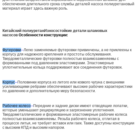
обеспечения длительного срока службы деталей насоса полиуретановый
материал играет здесь важную роль.
Китайский полиуретан
Износостойкие детали шламовых
насосов
Особенности конструкции:
Футеровки
--
Легко заменяемые футеровки привинчены, а не приклеены к
корпусу для надежного крепления и простоты обслуживания.
Твердометаллические футеровки полностью взаимозаменяемы с
формованными под давлением эластомерами. Эластомерные
уплотнительные кольца поддерживают все соединения футеровок.
Корпус
--
Половинки корпуса из литого или ковкого чугуна с внешними
усиливающими ребрами обеспечивают высокие рабочие характеристики
по давлению и дополнительную меру безопасности.
Рабочее колесо
--
Передние и задние диски имеют отводящие лопатки,
которые уменьшают рециркуляцию и загрязнение уплотнения.
Твердометаллические и формованные эластомерные рабочие колеса
полностью взаимозаменяемы. Резьба рабочего колеса, отлитая в
процессе литья, не требует вставок или гаек. Также доступны конструкции
с высоким КПД и высоким напором.