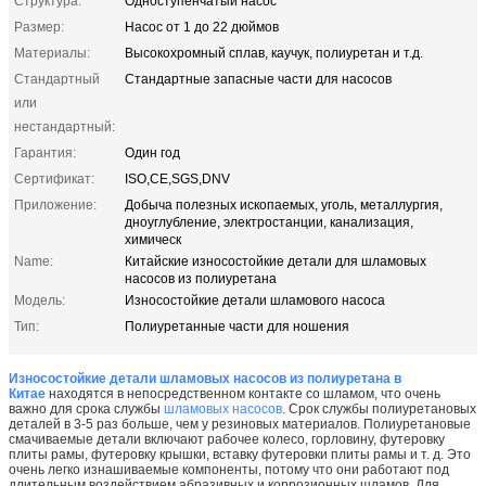
Структура:
Одноступенчатый насос
Размер:
Насос от 1 до 22 дюймов
Материалы:
Высокохромный сплав, каучук, полиуретан и т.д.
Стандартный
Стандартные запасные части для насосов
или
нестандартный:
Гарантия:
Один год
Сертификат:
ISO,CE,SGS,DNV
Приложение:
Добыча полезных ископаемых, уголь, металлургия,
дноуглубление, электростанции, канализация,
химическ
Name:
Китайские износостойкие детали для шламовых
насосов из полиуретана
Модель:
Износостойкие детали шламового насоса
Тип:
Полиуретанные части для ношения
Износостойкие детали шламовых насосов из полиуретана в
Китае
находятся в непосредственном контакте со шламом, что очень
важно для срока службы
шламовых насосов
. Срок службы полиуретановых
деталей в 3-5 раз больше, чем у резиновых материалов. Полиуретановые
смачиваемые детали включают рабочее колесо, горловину, футеровку
плиты рамы, футеровку крышки, вставку футеровки плиты рамы и т. д. Это
очень легко изнашиваемые компоненты, потому что они работают под
длительным воздействием абразивных и коррозионных шламов. Для