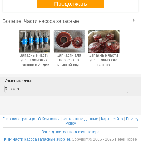
Продолжать
Части насоса запасные
Больше
ти для
Запасные части
Запчасти для
Запасные части
Китай За
овых
для шламовых
насосов на
для шламового
для шла
в Южная
насосов в Индии
слизистой воде в
насоса
насо
ика
Великобритании
E4147U38
Полиуретановое
рабочее колесо
Измените язык
Russian
Главная страница
|
О Компании
|
контактные данные
|
Карта сайта
|
Privacy
Policy
Взгляд настольного компьютера
КНР Части насоса запасные supplier.
Copyright © 2016 - 2026 Hebei Tobee