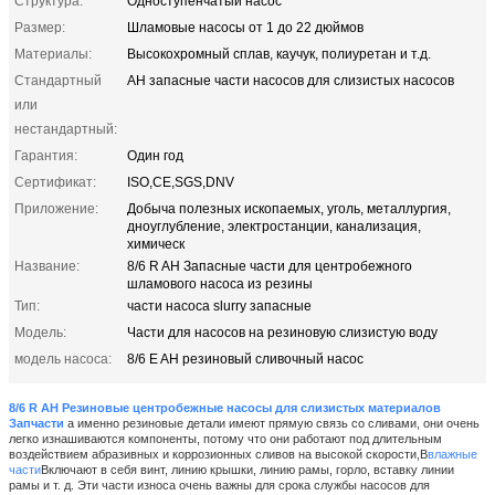
Структура:
Одноступенчатый насос
Размер:
Шламовые насосы от 1 до 22 дюймов
Материалы:
Высокохромный сплав, каучук, полиуретан и т.д.
Стандартный
AH запасные части насосов для слизистых насосов
или
нестандартный:
Гарантия:
Один год
Сертификат:
ISO,CE,SGS,DNV
Приложение:
Добыча полезных ископаемых, уголь, металлургия,
дноуглубление, электростанции, канализация,
химическ
Название:
8/6 R AH Запасные части для центробежного
шламового насоса из резины
Тип:
части насоса slurry запасные
Модель:
Части для насосов на резиновую слизистую воду
модель насоса:
8/6 E AH резиновый сливочный насос
8/6 R AH Резиновые центробежные насосы для слизистых материалов
Запчасти
а именно резиновые детали имеют прямую связь со сливами, они очень
легко изнашиваются компоненты, потому что они работают под длительным
воздействием абразивных и коррозионных сливов на высокой скорости,В
влажные
части
Включают в себя винт, линию крышки, линию рамы, горло, вставку линии
рамы и т. д. Эти части износа очень важны для срока службы насосов для