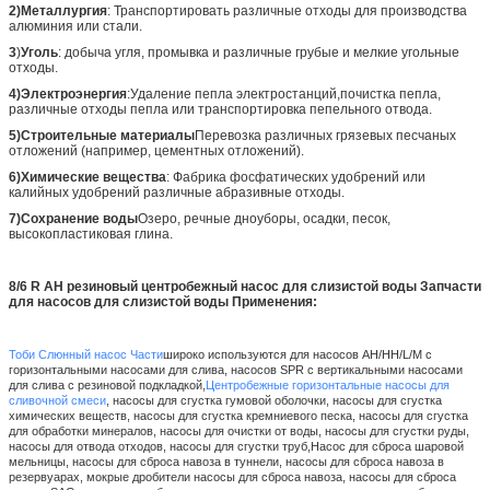
2)Металлургия
: Транспортировать различные отходы для производства
алюминия или стали.
3
)
Уголь
: добыча угля, промывка и различные грубые и мелкие угольные
отходы.
4)Электроэнергия
:Удаление пепла электростанций,почистка пепла,
различные отходы пепла или транспортировка пепельного отвода.
5)Строительные материалы
Перевозка различных грязевых песчаных
отложений (например, цементных отложений).
6)Химические вещества
: Фабрика фосфатических удобрений или
калийных удобрений различные абразивные отходы.
7)Сохранение воды
Озеро, речные дноуборы, осадки, песок,
высокопластиковая глина.
8/6 R AH резиновый центробежный насос для слизистой воды Запчасти
для насосов для слизистой воды Применения:
Тоби Слюнный насос
Части
широко используются для насосов AH/HH/L/M с
горизонтальными насосами для слива, насосов SPR с вертикальными насосами
для слива с резиновой подкладкой,
Центробежные горизонтальные насосы для
сливочной смеси
, насосы для сгустка гумовой оболочки, насосы для сгустка
химических веществ, насосы для сгустка кремниевого песка, насосы для сгустка
для обработки минералов, насосы для очистки от воды, насосы для сгустки руды,
насосы для отвода отходов, насосы для сгустки труб,Насос для сброса шаровой
мельницы, насосы для сброса навоза в туннели, насосы для сброса навоза в
резервуарах, мокрые дробители насосы для сброса навоза, насосы для сброса