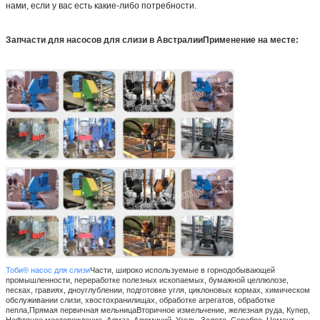
нами, если у вас есть какие-либо потребности.
Запчасти для насосов для слизи в Австралии
Применение на месте:
Тоби® насос для слизи
Части, широко используемые в горнодобывающей
промышленности, переработке полезных ископаемых, бумажной целлюлозе,
песках, гравиях, дноуглублении, подготовке угля, циклоновых кормах, химическом
обслуживании слизи, хвостохранилищах, обработке агрегатов, обработке
пепла,Прямая первичная мельницаВторичное измельчение, железная руда, Купер,
Нефтяное месторождение, Алмаз, Алюминий, Уголь, Золото, Серебро, Цемент,