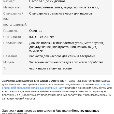
Размер:
Насос от 1 до 22 дюймов
Материалы:
Высокохромный сплав, каучук, полиуретан и т.д.
Стандартный
Стандартные запасные части для насосов
или
нестандартный:
Гарантия:
Один год
Сертификат:
ISO,CE,SGS,DNV
Приложение:
Добыча полезных ископаемых, уголь, металлургия,
дноуглубление, электростанции, канализация,
химическ
Название:
Запчасти для насосов для слизи в Австралии
Модель:
Запасные части насосов для слизистой обработки
Тип:
части насоса slurry запасные
Запчасти для насосов для слизи в Австралии
Также называются части насоса
для сливочного материала и непосредственное соединение с сливами.
насосы для
сливочной обработки
.
В
влажные конечные части
является основным элементом для
всего насоса для отложения навоза, включая импеллер, волют, горло и рамную
пластину и т.д.,
Tobee® может предложить полный ассортимент взаимозаменяемых
запасных частей насосов.
Запчасти для насосов для слизи в Австралии
Конструкционные