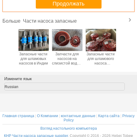
Продолжать
Части насоса запасные
Больше
ти для
Запасные части
Запчасти для
Запасные части
Китай За
овых
для шламовых
насосов на
для шламового
для шла
в Южная
насосов в Индии
слизистой воде в
насоса
насо
ика
Великобритании
E4147U38
Полиуретановое
рабочее колесо
Измените язык
Russian
Главная страница
|
О Компании
|
контактные данные
|
Карта сайта
|
Privacy
Policy
Взгляд настольного компьютера
КНР Части насоса запасные supplier.
Copyright © 2016 - 2026 Hebei Tobee