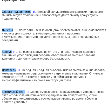
характеристики:
Сборка подшипников
- Я...
Большой вал диаметром с коротким перевесом
минимизирует отклонение и способствует длительному сроку службы
подшипника.
Линеры
- Я...
Легко заменяемые облицовки застегиваются, а не склеиваются
к корпусу для положительного прикрепления и простоты
обслуживания.Эластомерное уплотнение кольца назад все линейные
соединения.
Корпус
- Я...
Половины корпуса из литого или пластикового железа с
внешними укрепляющими ребрами обеспечивают высокие рабочие
давления и дополнительную меру безопасности.
Двигатель
- Я...
Передняя и задняя оболочки имеют выкачивающие лопатки,
которые уменьшают рециркуляцию и загрязнение уплотнения.Отливка в
винтовке нитей не требует вставки или гайкиТакже доступны
высокоэффективные и высокие конструкции голов.
Глотальный куст
- Я...
Износ уменьшается, а обслуживание упрощается за
счет использования конических скрещивающих поверхностей, чтобы
обеспечить положительное точное выравнивание во время сборки и
простое удаление.