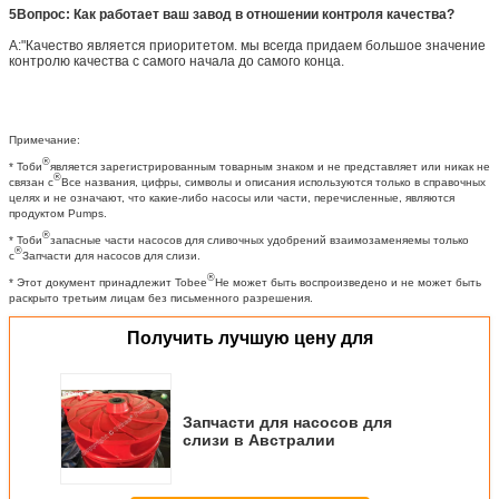
5Вопрос: Как работает ваш завод в отношении контроля качества?
A:"Качество является приоритетом. мы всегда придаем большое значение
контролю качества с самого начала до самого конца.
Примечание:
®
* Тоби
является зарегистрированным товарным знаком и не представляет или никак не
®
связан с
Все названия, цифры, символы и описания используются только в справочных
целях и не означают, что какие-либо насосы или части, перечисленные, являются
продуктом Pumps.
®
* Тоби
запасные части насосов для сливочных удобрений взаимозаменяемы только
®
с
Запчасти для насосов для слизи.
®
* Этот документ принадлежит Tobee
Не может быть воспроизведено и не может быть
раскрыто третьим лицам без письменного разрешения.
Получить лучшую цену для
Запчасти для насосов для
слизи в Австралии