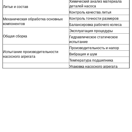
Химический анализ материала
деталей насоса
Литье и состав
Контроль качества литья
Контроль точности размеров
Механическая обработка основных
компонентов
Балансировка рабочего колеса
Эксплуатация процедуры
Общая сборка
Гидравлическое статическое
испытание
Производительность и напор
Испытание производительности
Вибрация и шум
насосного агрегата
Температура подшипника
Упаковка насосного агрегата
Окончательный осмотр
Документы
Запасные части и аксессуары