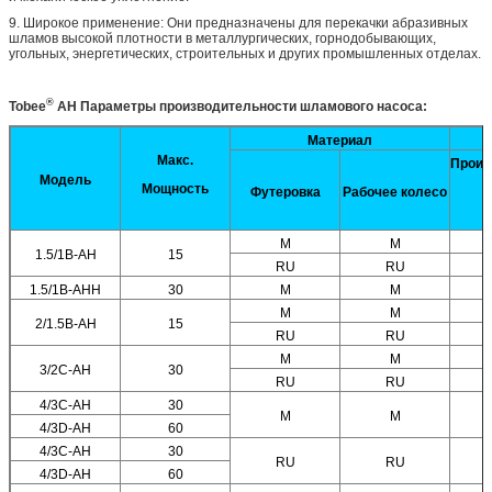
9. Широкое применение: Они предназначены для перекачки абразивных
шламов высокой плотности в металлургических, горнодобывающих,
угольных, энергетических, строительных и других промышленных отделах.
®
Tobee
AH
Параметры производительности шламового насоса:
Материал
Макс.
Произ
Модель
Мощность
Футеровка
Рабочее колесо
M
M
1.5/1B-AH
15
RU
RU
1.5/1B-AHH
30
M
M
M
M
2/1.5B-AH
15
RU
RU
M
M
3/2C-AH
30
RU
RU
4/3C-AH
30
M
M
4/3D-AH
60
4/3C-AH
30
RU
RU
4/3D-AH
60