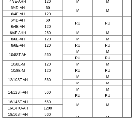
4/3E-AHH
120
M
M
6/4D-AH
60
M
M
6/4E-AH
120
6/4D-AH
60
RU
RU
6/4E-AH
120
6/4F-AHH
260
M
M
8/6E-AH
120
M
M
8/6E-AH
120
RU
RU
M
M
10/8ST-AH
560
RU
RU
10/8E-M
120
M
M
10/8E-M
120
RU
RU
M
M
12/10ST-AH
560
M
M
M
M
14/12ST-AH
560
RU
RU
16/14ST-AH
560
M
M
16/14TU-AH
1200
18/16ST-AH
560
M
M
18/16TU-AH
1200
20/18TU-AH
1200
M
M