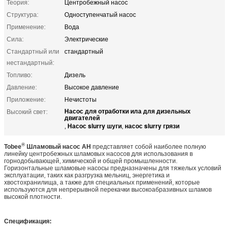
Теория:
Центробежный насос
Структура:
Одноступенчатый насос
Применение:
Вода
Сила:
Электрические
Стандартный или
стандартный
нестандартный:
Топливо:
Дизель
Давление:
Высокое давление
Приложение:
Нечистоты
Насос для отработки ила для дизельных
Высокий свет:
двигателей
Насос slurry шуги
насос slurry грязи
,
,
®
Tobee
Шламовый насос AH
представляет собой наиболее полную
линейку центробежных шламовых насосов для использования в
горнодобывающей, химической и общей промышленности.
Горизонтальные шламовые насосы предназначены для тяжелых условий
эксплуатации, таких как разгрузка мельниц, энергетика и
хвостохранилища, а также для специальных применений, которые
используются для непрерывной перекачки высокоабразивных шламов
высокой плотности.
Спецификация: