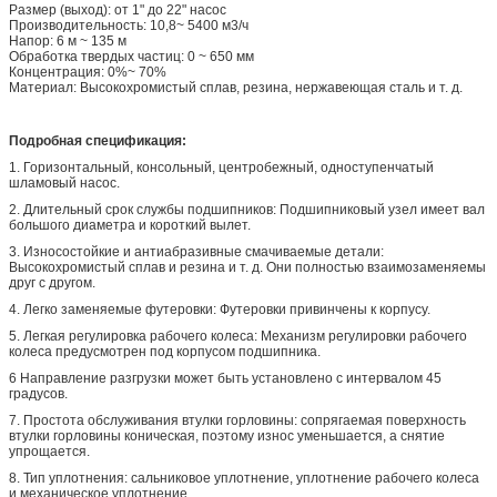
Размер (выход): от 1" до 22" насос
Производительность: 10,8~ 5400 м3/ч
Напор: 6 м ~ 135 м
Обработка твердых частиц: 0 ~ 650 мм
Концентрация: 0%~ 70%
Материал: Высокохромистый сплав, резина, нержавеющая сталь и т. д.
Подробная спецификация:
1. Горизонтальный, консольный, центробежный, одноступенчатый
шламовый насос.
2. Длительный срок службы подшипников: Подшипниковый узел имеет вал
большого диаметра и короткий вылет.
3. Износостойкие и антиабразивные смачиваемые детали:
Высокохромистый сплав и резина и т. д. Они полностью взаимозаменяемы
друг с другом.
4. Легко заменяемые футеровки: Футеровки привинчены к корпусу.
5. Легкая регулировка рабочего колеса: Механизм регулировки рабочего
колеса предусмотрен под корпусом подшипника.
6 Направление разгрузки может быть установлено с интервалом 45
градусов.
7. Простота обслуживания втулки горловины: сопрягаемая поверхность
втулки горловины коническая, поэтому износ уменьшается, а снятие
упрощается.
8. Тип уплотнения: сальниковое уплотнение, уплотнение рабочего колеса
и механическое уплотнение.