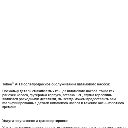
®
Tobee
AH
Послепродажное обслуживание шламового насоса:
Поскольку детали смачиваемых концов шламового насоса, такие как
рабочее колесо, футеровка корпуса, вставка FPL, втулка горловины,
являются расходными деталями, мы всегда можем предоставить вам
квалифицированные детали шламового насоса в течение очень короткого
времени.
Услуги по упаковке и транспортировке
Учитывая размер заказа насоса, мы можем предоставить ящик или поддон