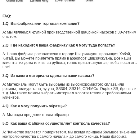
FAQ:
1.Q: Вы фабрика или торговая компания?
A: Мы являемся крупной производственной фабрикой насосов с 30-летним
опытом.
2.Q: Где находится ваша фабрика? Как я могу туда попасть?
A: Наша фабрика расположена в городе Шицзячжуан, провинция Хэбэй,
Китай. Вы можете прилететь прямо в аэропорт Шицзячжуана. Все наши
клиенты, из дома или из-за рубежа, тепло приветствуются, чтобы посетить
нас!
3.Q: Из какого материала сделаны ваши насосы?
A: Материалы могут быть выбраны из высокохромистого сплава или
резины, полиуретана, чугуна, SS304, SS316, CD4MCu, Duplex SS, бронзы и
т. д. Мы также можем выбрать материал в соответствии с требованиями
клиентов.
4.Q: Как я могу получить образцы?
A: Мы рады предложить вам образцы.
5.Q: Как ваша фабрика осуществляет контроль качества?
A: "Качество является приоритетом. мы всегда придаем большое значение
контролю качества с самого начала и до самого конца. Наша фабрика