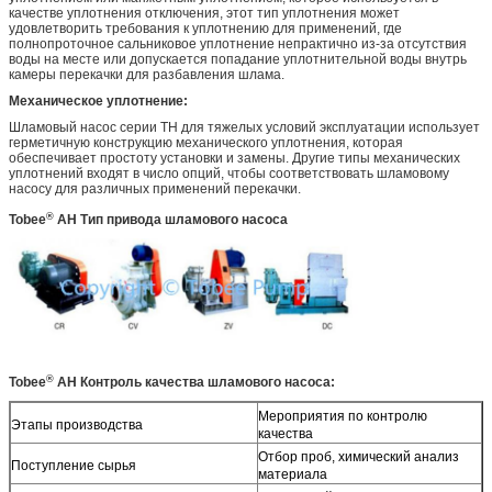
качестве уплотнения отключения, этот тип уплотнения может
удовлетворить требования к уплотнению для применений, где
полнопроточное сальниковое уплотнение непрактично из-за отсутствия
воды на месте или допускается попадание уплотнительной воды внутрь
камеры перекачки для разбавления шлама.
Механическое уплотнение:
Шламовый насос серии TH для тяжелых условий эксплуатации использует
герметичную конструкцию механического уплотнения, которая
обеспечивает простоту установки и замены. Другие типы механических
уплотнений входят в число опций, чтобы соответствовать шламовому
насосу для различных применений перекачки.
®
Tobee
AH
Тип привода шламового насоса
®
Tobee
AH
Контроль качества шламового насоса:
Мероприятия по контролю
Этапы производства
качества
Отбор проб, химический анализ
Поступление сырья
материала