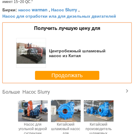
имеет 15~20 QC."
насос warman
Насос Slurry
Бирки:
,
,
Насос для отработки ила для дизельных двигателей
Получить лучшую цену для
Центробежный шламовый
насос из Китая
Продолжать
Насос Slurry
Больше
йский
Насос для
Китайский
Китайский
Tobe
одитель
угольной водной
шламовый насос
производитель
центроб
овых
суспензии
для
шламовых
насос дл